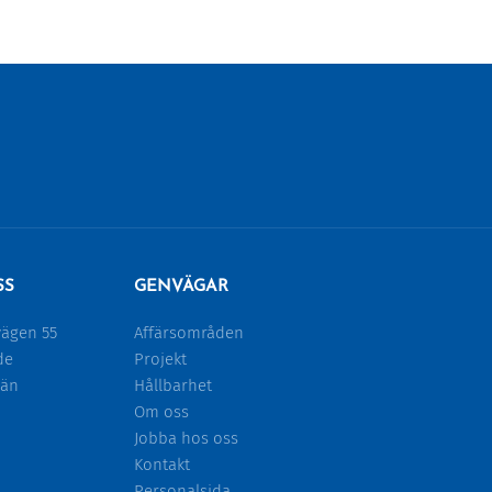
SS
GENVÄGAR
ägen 55
Affärsområden
de
Projekt
län
Hållbarhet
Om oss
Jobba hos oss
Kontakt
Personalsida