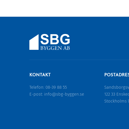
KONTAKT
POSTADRE
Telefon:
08-39 88 55
Sandsborgsv
E-post:
info@sbg-byggen.se
122 33 Enske
Stockholms 